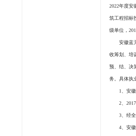
2022年度
筑工程招标投
级单位，
201
安徽蓝
收筹划、培
预、结、决
务。具体执
1
、安徽
2
、20
3
、经全
4
、安徽