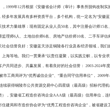
），
1999
年
12
月根据《安徽省会计师（审计）事务所脱钩改制实
，经多年发展具有多种资质平台，多个机构，统一定名为
“
安徽蓝
天技术力量雄厚：现有固定从业人员
50
名，其中注册会计师
15
名
册监理师
6
人、土地估价师
6
名、房地产估价师
10
名、二手车评估
天社会信誉良好：安徽蓝天涉足铜陵各行业及各经济领域，我们
、上海等地。我们一贯秉承
“
以责任凝聚，以实践立帜，以专业求
客户共同进步、共赢发展，有着良好的社会信誉：
2003-2024
年
被市工商局评为
“
优秀诚信企业
”
、
“
重合同守信用单位
”
，
2009
年
025年连续获得铜陵市公共资源交易中心四星级（最高级）招标代理机
），安徽省工程造价咨询企业AAA级（最高级）信用单位，连续多年
住建局和市造价协会评为“优秀工程造价咨询企业”，被省建设工程造价管理协